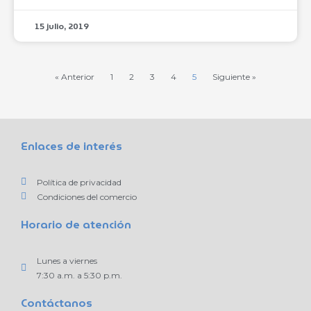
15 julio, 2019
« Anterior
1
2
3
4
5
Siguiente »
Enlaces de interés
Política de privacidad
Condiciones del comercio
Horario de atención
Lunes a viernes
7:30 a.m. a 5:30 p.m.
Contáctanos