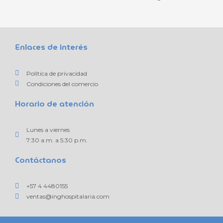
Enlaces de interés
Política de privacidad
Condiciones del comercio
Horario de atención
Lunes a viernes
7:30 a.m. a 5:30 p.m.
Contáctanos
+57 4 4480155
ventas@inghospitalaria.com