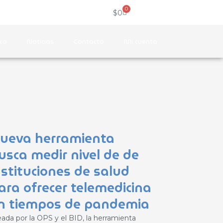
0
Carrito
rédito
$
0
co
Noticias
Contacto
Mi cuenta
ueva herramienta
usca medir nivel de de
nstituciones de salud
ara ofrecer telemedicina
n tiempos de pandemia
eada por la OPS y el BID, la herramienta