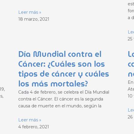
es
fo
Leer más »
a d
18 marzo, 2021
Le
25 
Día Mundial contra el
L
Cáncer: ¿Cuáles son los
c
tipos de cáncer y cuáles
n
los más mortales?
En
19,
At
Cada 4 de febrero, se celebra el Día Mundial
s,
10 
contra el Cáncer. El cáncer es la segunda
causa de muerte en el mundo, según la
Le
26
Leer más »
4 febrero, 2021