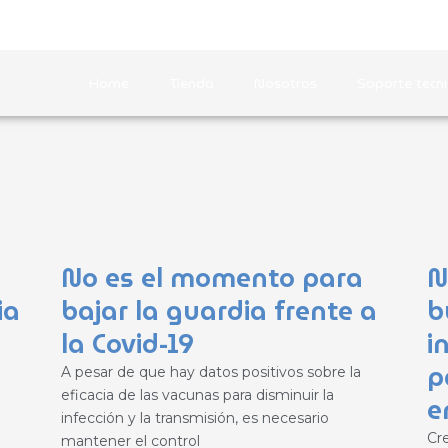
Línea de c
Home
Tienda
Nosotros
Soporte técni
No es el momento para
N
ia
bajar la guardia frente a
b
la Covid-19
i
p
A pesar de que hay datos positivos sobre la
eficacia de las vacunas para disminuir la
e
infección y la transmisión, es necesario
Cr
mantener el control