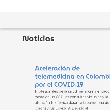
Ir
al
contenido
Noticias
Página
Página
Página
Página
Página
Aceleración de
telemedicina en Colomb
por el COVID-19
Profesionales de la salud han incrementado
hasta en un 60% las consultas virtuales y la
atención telefónica durante la pandemia de
coronavirus Covid-19. Debido al