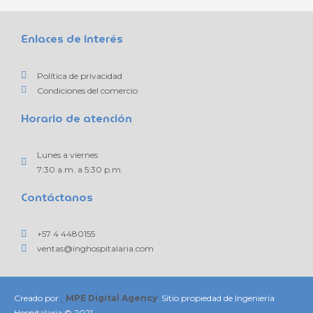
Enlaces de interés
Política de privacidad
Condiciones del comercio
Horario de atención
Lunes a viernes
7:30 a.m. a 5:30 p.m.
Contáctanos
+57 4 4480155
ventas@inghospitalaria.com
Creado por
MPE Digital Agency
. Sitio propiedad de Ingeniería
Hospitalaria © 2021