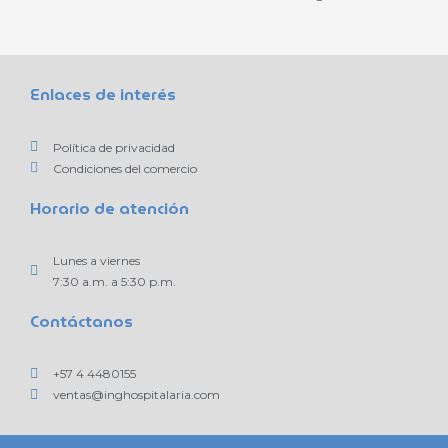
Enlaces de interés
Política de privacidad
Condiciones del comercio
Horario de atención
Lunes a viernes
7:30 a.m. a 5:30 p.m.
Contáctanos
+57 4 4480155
ventas@inghospitalaria.com