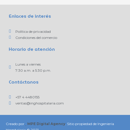
Enlaces de interés
Política de privacidad
Condiciones del comercio
Horario de atención
Lunes a viernes
7:30 a.m. a 5:30 p.m.
Contáctanos
+57 4 4480155
ventas@inghospitalaria.com
Creado por
MPE Digital Agency
. Sitio propiedad de Ingeniería
Hospitalaria © 2021