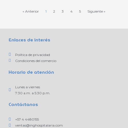
« Anterior
1
2
3
4
5
Siguiente »
Enlaces de interés
Política de privacidad
Condiciones del comercio
Horario de atención
Lunes a viernes
7:30 a.m. a 5:30 p.m.
Contáctanos
+57 4 4480155
ventas@inghospitalaria.com