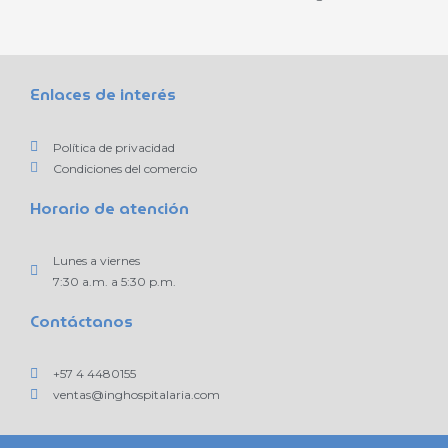
Enlaces de interés
Política de privacidad
Condiciones del comercio
Horario de atención
Lunes a viernes
7:30 a.m. a 5:30 p.m.
Contáctanos
+57 4 4480155
ventas@inghospitalaria.com