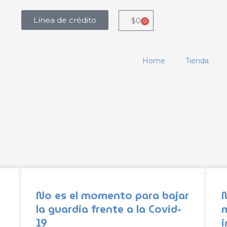
Línea de crédito
$
0
0
Carrito
Home
Tienda
No es el momento para bajar
la guardia frente a la Covid-
m
19
i