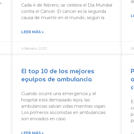
d
D-
Cada 4 de febrero, se celebra el Día Mundial
contra el Cáncer. El cáncer es la segunda
L
causa de muerte en el mundo, según la
LEER MÁS »
4 febrero, 2021
2
El top 10 de los mejores
equipos de ambulancia
Cuando ocurre una emergencia y el
hospital está demasiado lejos, las
E
ambulancias salvan vidas mientras viajan.
c
Los primeros socorristas en ambulancias
p
son enviados en caso
p
LEER MÁS »