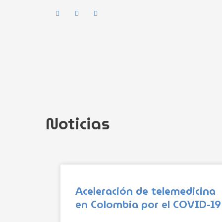
Ir
al
contenido
Noticias
Página
Página
Página
Página
Página
Aceleración de telemedicina
en Colombia por el COVID-19