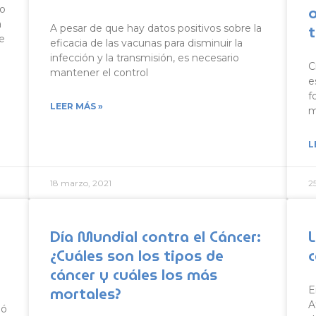
o
do
a
A pesar de que hay datos positivos sobre la
e
eficacia de las vacunas para disminuir la
infección y la transmisión, es necesario
C
mantener el control
e
f
LEER MÁS »
m
L
18 marzo, 2021
2
Día Mundial contra el Cáncer:
L
¿Cuáles son los tipos de
cáncer y cuáles los más
mortales?
E
A
ió