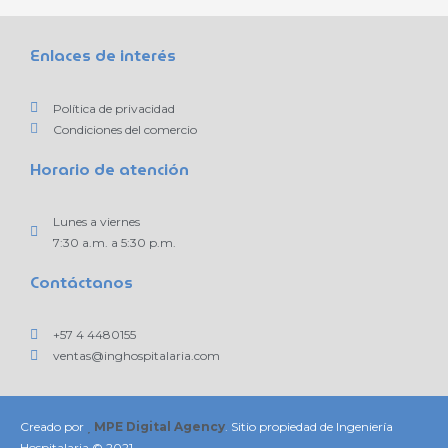
Enlaces de interés
Política de privacidad
Condiciones del comercio
Horario de atención
Lunes a viernes
7:30 a.m. a 5:30 p.m.
Contáctanos
+57 4 4480155
ventas@inghospitalaria.com
Creado por
MPE Digital Agency
. Sitio propiedad de Ingeniería
Hospitalaria © 2021