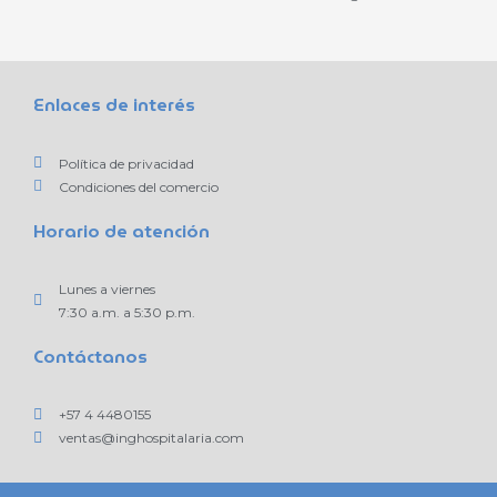
Enlaces de interés
Política de privacidad
Condiciones del comercio
Horario de atención
Lunes a viernes
7:30 a.m. a 5:30 p.m.
Contáctanos
+57 4 4480155
ventas@inghospitalaria.com