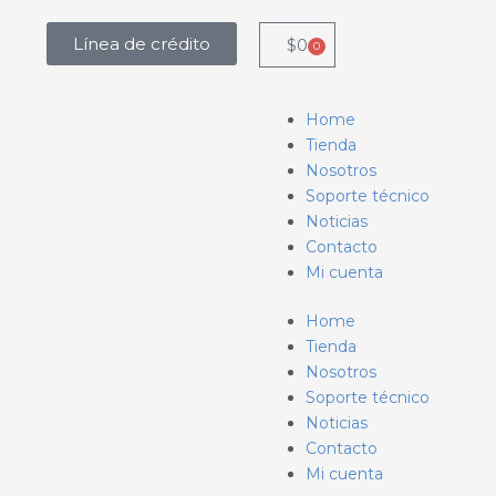
Línea de crédito
$
0
0
Carrito
Menú
Home
Tienda
Nosotros
Soporte técnico
Noticias
Contacto
Mi cuenta
Home
Tienda
Nosotros
Soporte técnico
Noticias
Contacto
Mi cuenta