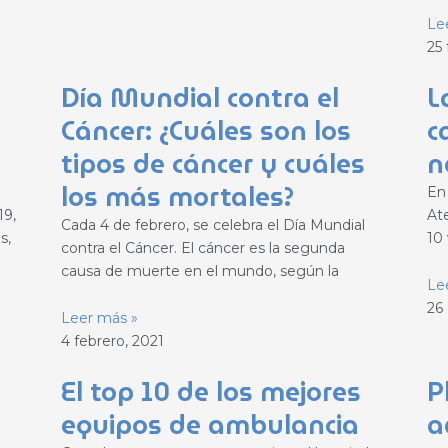
Le
25 
Día Mundial contra el
L
Cáncer: ¿Cuáles son los
c
tipos de cáncer y cuáles
n
los más mortales?
En
19,
At
Cada 4 de febrero, se celebra el Día Mundial
s,
10 
contra el Cáncer. El cáncer es la segunda
causa de muerte en el mundo, según la
Le
26
Leer más »
4 febrero, 2021
El top 10 de los mejores
P
equipos de ambulancia
a