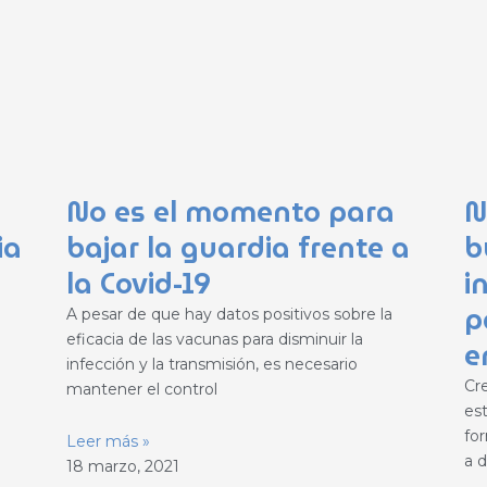
No es el momento para
N
ia
bajar la guardia frente a
b
la Covid-19
i
p
A pesar de que hay datos positivos sobre la
eficacia de las vacunas para disminuir la
e
infección y la transmisión, es necesario
Cr
mantener el control
es
fo
Leer más »
a d
18 marzo, 2021