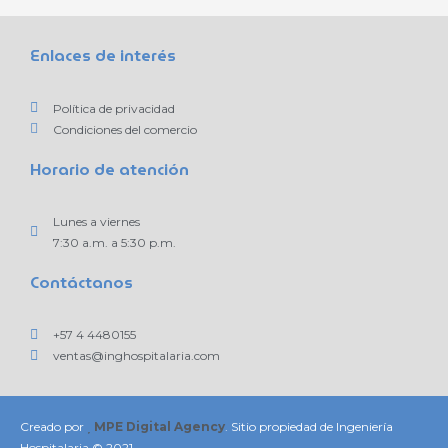
Enlaces de interés
Política de privacidad
Condiciones del comercio
Horario de atención
Lunes a viernes
7:30 a.m. a 5:30 p.m.
Contáctanos
+57 4 4480155
ventas@inghospitalaria.com
Creado por
MPE Digital Agency
. Sitio propiedad de Ingeniería
Hospitalaria © 2021