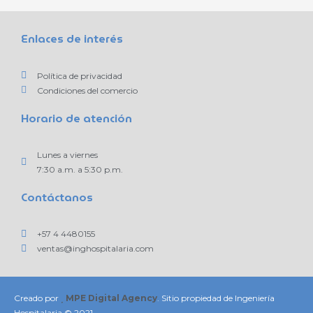
Enlaces de interés
Política de privacidad
Condiciones del comercio
Horario de atención
Lunes a viernes
7:30 a.m. a 5:30 p.m.
Contáctanos
+57 4 4480155
ventas@inghospitalaria.com
Creado por
MPE Digital Agency
. Sitio propiedad de Ingeniería
Hospitalaria © 2021