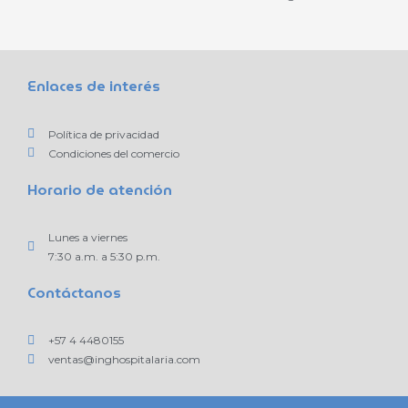
Enlaces de interés
Política de privacidad
Condiciones del comercio
Horario de atención
Lunes a viernes
7:30 a.m. a 5:30 p.m.
Contáctanos
+57 4 4480155
ventas@inghospitalaria.com