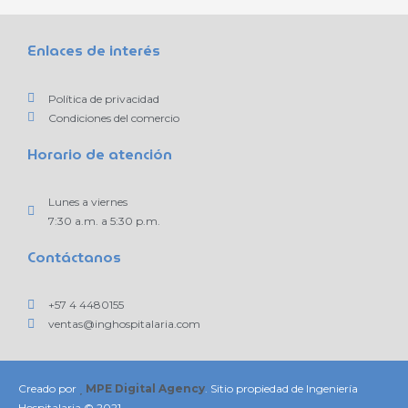
Enlaces de interés
Política de privacidad
Condiciones del comercio
Horario de atención
Lunes a viernes
7:30 a.m. a 5:30 p.m.
Contáctanos
+57 4 4480155
ventas@inghospitalaria.com
Creado por
MPE Digital Agency
. Sitio propiedad de Ingeniería
Hospitalaria © 2021