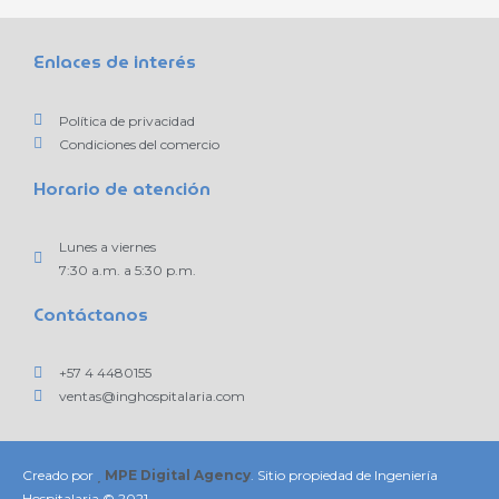
Enlaces de interés
Política de privacidad
Condiciones del comercio
Horario de atención
Lunes a viernes
7:30 a.m. a 5:30 p.m.
Contáctanos
+57 4 4480155
ventas@inghospitalaria.com
Creado por
MPE Digital Agency
. Sitio propiedad de Ingeniería
Hospitalaria © 2021