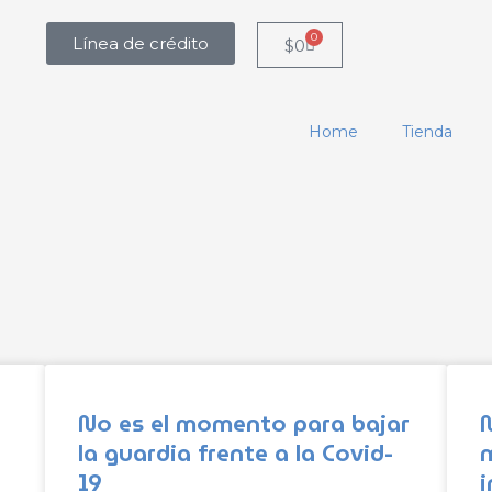
0
Línea de crédito
Carrito
$
0
Home
Tienda
No es el momento para bajar
la guardia frente a la Covid-
m
19
i