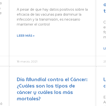
o
do
a
A pesar de que hay datos positivos sobre la
e
eficacia de las vacunas para disminuir la
infección y la transmisión, es necesario
C
mantener el control
e
f
LEER MÁS »
m
L
18 marzo, 2021
2
Día Mundial contra el Cáncer:
L
¿Cuáles son los tipos de
cáncer y cuáles los más
mortales?
E
A
ió