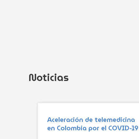
Ir
al
contenido
Noticias
Página
Página
Página
Página
Página
Aceleración de telemedicina
en Colombia por el COVID-19