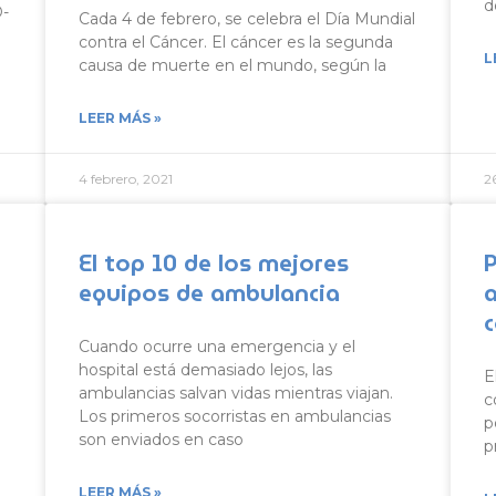
d
D-
Cada 4 de febrero, se celebra el Día Mundial
contra el Cáncer. El cáncer es la segunda
L
causa de muerte en el mundo, según la
LEER MÁS »
4 febrero, 2021
2
El top 10 de los mejores
equipos de ambulancia
Cuando ocurre una emergencia y el
hospital está demasiado lejos, las
E
ambulancias salvan vidas mientras viajan.
c
Los primeros socorristas en ambulancias
p
son enviados en caso
p
LEER MÁS »