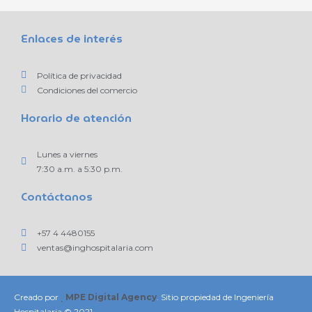
Enlaces de interés
Política de privacidad
Condiciones del comercio
Horario de atención
Lunes a viernes
7:30 a.m. a 5:30 p.m.
Contáctanos
+57 4 4480155
ventas@inghospitalaria.com
Creado por
MPE Digital Agency
. Sitio propiedad de Ingeniería
Hospitalaria © 2021