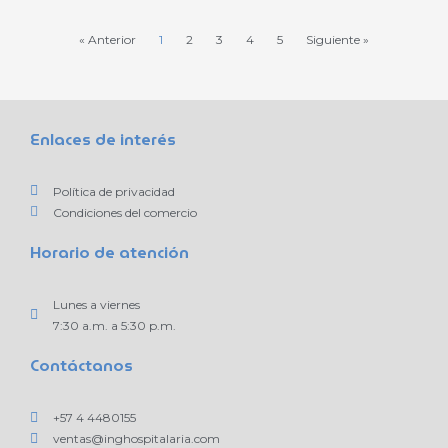
« Anterior
1
2
3
4
5
Siguiente »
Enlaces de interés
Política de privacidad
Condiciones del comercio
Horario de atención
Lunes a viernes
7:30 a.m. a 5:30 p.m.
Contáctanos
+57 4 4480155
ventas@inghospitalaria.com