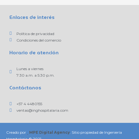
Enlaces de interés
Política de privacidad
Condiciones del comercio
Horario de atención
Lunes a viernes
7:30 a.m. a 5:30 p.m.
Contáctanos
+57 4 4480155
ventas@inghospitalaria.com
Creado por
MPE Digital Agency
. Sitio propiedad de Ingeniería
Hospitalaria © 2021