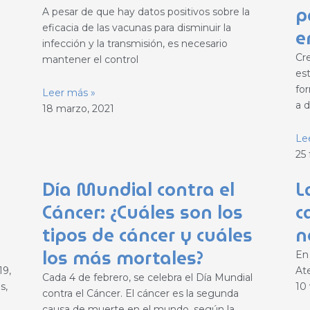
p
A pesar de que hay datos positivos sobre la
eficacia de las vacunas para disminuir la
e
infección y la transmisión, es necesario
Cr
mantener el control
es
fo
Leer más »
a d
18 marzo, 2021
Le
25 
Día Mundial contra el
L
Cáncer: ¿Cuáles son los
c
tipos de cáncer y cuáles
n
los más mortales?
En
19,
At
Cada 4 de febrero, se celebra el Día Mundial
s,
10 
contra el Cáncer. El cáncer es la segunda
causa de muerte en el mundo, según la