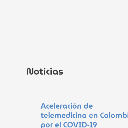
Ir
al
contenido
Noticias
Página
Página
Página
Página
Página
Aceleración de
telemedicina en Colomb
por el COVID-19