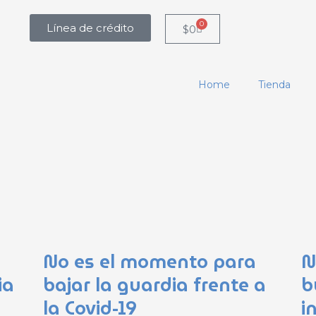
0
Línea de crédito
Carrito
$
0
Home
Tienda
No es el momento para
N
ia
bajar la guardia frente a
b
la Covid-19
i