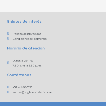
Enlaces de interés
Política de privacidad
Condiciones del comercio
Horario de atención
Lunes a viernes
7:30 a.m. a 5:30 p.m.
Contáctanos
+57 4 4480155
ventas@inghospitalaria.com