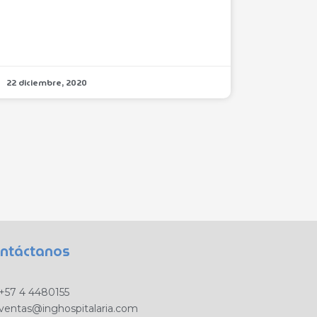
22 diciembre, 2020
ntáctanos
+57 4 4480155
ventas@inghospitalaria.com