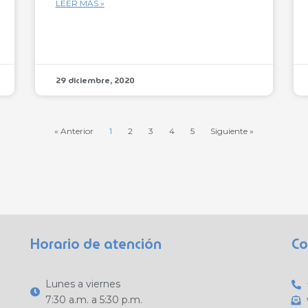
LEER MÁS »
29 diciembre, 2020
« Anterior
1
2
3
4
5
Siguiente »
Horario de atención
Co
Lunes a viernes
7:30 a.m. a 5:30 p.m.