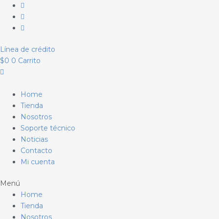
Ir
al
contenido
Línea de crédito
$
0
0
Carrito
Home
Tienda
Nosotros
Soporte técnico
Noticias
Contacto
Mi cuenta
Menú
Home
Tienda
Nosotros