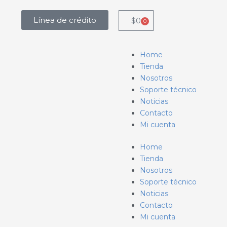
Línea de crédito
$
0
0
Carrito
Menú
Home
Tienda
Nosotros
Soporte técnico
Noticias
Contacto
Mi cuenta
Home
Tienda
Nosotros
Soporte técnico
Noticias
Contacto
Mi cuenta