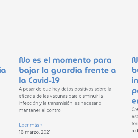
No es el momento para
N
ia
bajar la guardia frente a
b
la Covid-19
i
p
A pesar de que hay datos positivos sobre la
eficacia de las vacunas para disminuir la
e
infección y la transmisión, es necesario
Cr
mantener el control
es
fo
Leer más »
a d
18 marzo, 2021