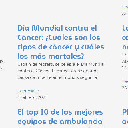
Le
25 
Día Mundial contra el
L
Cáncer: ¿Cuáles son los
c
tipos de cáncer y cuáles
n
los más mortales?
En
19,
At
Cada 4 de febrero, se celebra el Día Mundial
s,
10 
contra el Cáncer. El cáncer es la segunda
causa de muerte en el mundo, según la
Le
26
Leer más »
4 febrero, 2021
El top 10 de los mejores
P
equipos de ambulancia
a