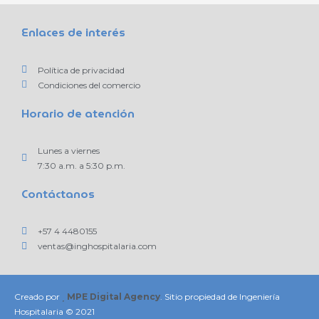
Enlaces de interés
Política de privacidad
Condiciones del comercio
Horario de atención
Lunes a viernes
7:30 a.m. a 5:30 p.m.
Contáctanos
+57 4 4480155
ventas@inghospitalaria.com
Creado por
MPE Digital Agency
. Sitio propiedad de Ingeniería
Hospitalaria © 2021