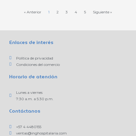
« Anterior
1
2
3
4
5
Siguiente »
Enlaces de interés
Política de privacidad
Condiciones del comercio
Horario de atención
Lunes a viernes
7:30 a.m. a 5:30 p.m.
Contáctanos
+57 4 4480155
ventas@inghospitalaria.com