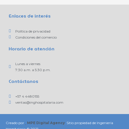
Enlaces de interés
Política de privacidad
Condiciones del comercio
Horario de atención
Lunes a viernes
7:30 a.m. a 5:30 p.m.
Contáctanos
+57 4 4480155
ventas@inghospitalaria.com
Creado por
MPE Digital Agency
. Sitio propiedad de Ingeniería
Hospitalaria © 2021