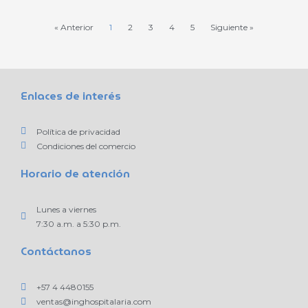
« Anterior
1
2
3
4
5
Siguiente »
Enlaces de interés
Política de privacidad
Condiciones del comercio
Horario de atención
Lunes a viernes
7:30 a.m. a 5:30 p.m.
Contáctanos
+57 4 4480155
ventas@inghospitalaria.com