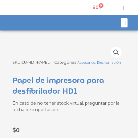
Ir
0
Carrito
$
0
al
contenido
Men
Soporte técnico
Mi cuenta
SKU
CU-HD1-PAPEL
Categorías
Accesorios
,
Desfibrilación
Papel de impresora para
desfibrilador HD1
En caso de no tener stock virtual, preguntar por la
fecha de importación.
$
0