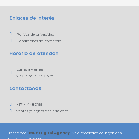
Enlaces de interés
Política de privacidad
Condiciones del comercio
Horario de atención
Lunes a viernes
7:30 a.m. a 5:30 p.m.
Contáctanos
+57 4 4480155
ventas@inghospitalaria.com
Creado por
MPE Digital Agency
. Sitio propiedad de Ingeniería