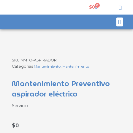
Ir
0
Carrito
$
0
al
contenido
Men
Soporte técnico
Mi cuenta
SKU
MMTO-ASPIRADOR
Categorías
Mantenimiento
,
Mantenimiento
Mantenimiento Preventivo
aspirador eléctrico
Servicio
$
0