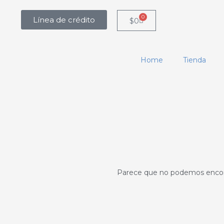
0
Línea de crédito
Carrito
$
0
Home
Tienda
Parece que no podemos encont