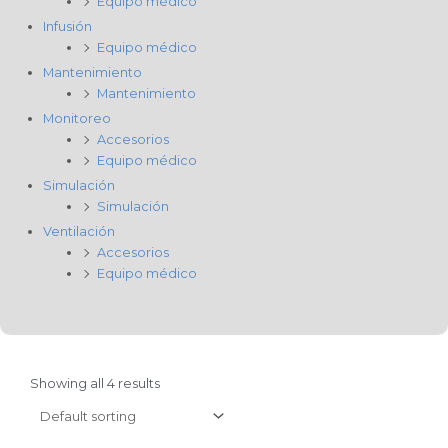
Equipo médico
Infusión
Equipo médico
Mantenimiento
Mantenimiento
Monitoreo
Accesorios
Equipo médico
Simulación
Simulación
Ventilación
Accesorios
Equipo médico
Showing all 4 results