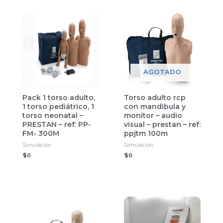
AGOTADO
Pack 1 torso adulto,
Torso adulto rcp
1 torso pediátrico, 1
con mandibula y
torso neonatal –
monitor – audio
PRESTAN – ref: PP-
visual – prestan – ref:
FM- 300M
ppjtm 100m
Simulación
Simulación
$
0
$
0