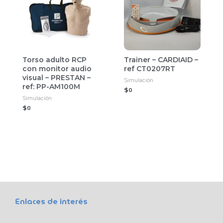
Torso adulto RCP
Trainer – CARDIAID –
con monitor audio
ref CT0207RT
visual – PRESTAN –
Simulación
ref: PP-AM100M
$
0
Simulación
$
0
Enlaces de interés