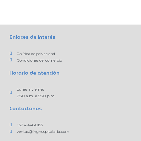
Enlaces de interés
Política de privacidad
Condiciones del comercio
Horario de atención
Lunes a viernes
7:30 a.m. a 5:30 p.m.
Contáctanos
+57 4 4480155
ventas@inghospitalaria.com