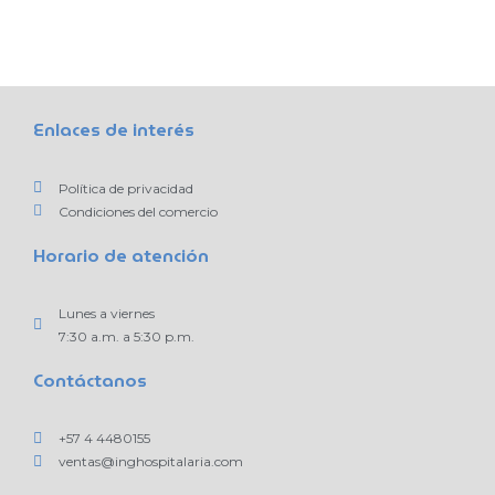
Enlaces de interés
Política de privacidad
Condiciones del comercio
Horario de atención
Lunes a viernes
7:30 a.m. a 5:30 p.m.
Contáctanos
+57 4 4480155
ventas@inghospitalaria.com