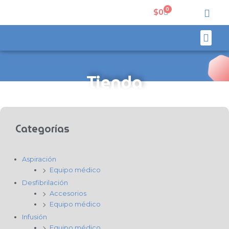
Ir
0
Carrito
$
0
al
contenido
Men
Soporte técnico
Mi cuenta
Tienda
Categorías
Aspiración
Equipo médico
Desfibrilación
Accesorios
Equipo médico
Infusión
Equipo médico