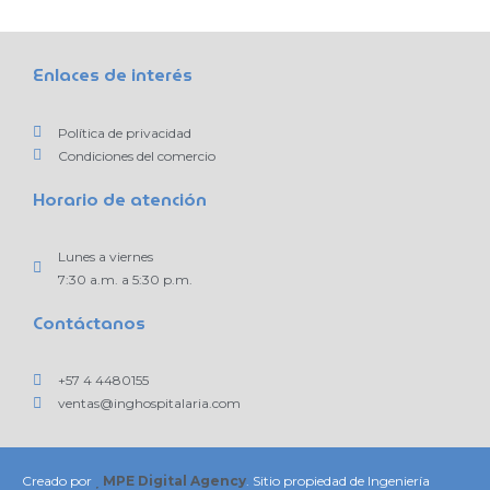
Enlaces de interés
Política de privacidad
Condiciones del comercio
Horario de atención
Lunes a viernes
7:30 a.m. a 5:30 p.m.
Contáctanos
+57 4 4480155
ventas@inghospitalaria.com
Creado por
MPE Digital Agency
. Sitio propiedad de Ingeniería