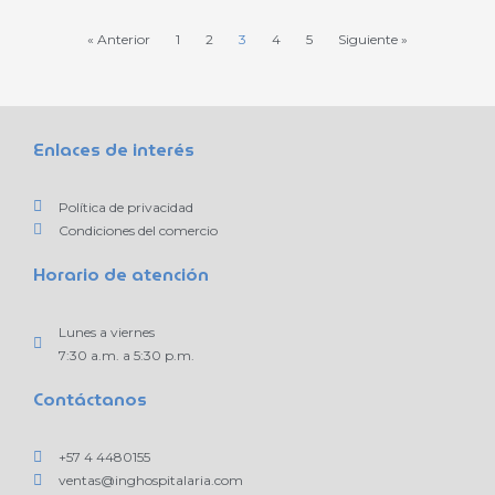
« Anterior
1
2
3
4
5
Siguiente »
Enlaces de interés
Política de privacidad
Condiciones del comercio
Horario de atención
Lunes a viernes
7:30 a.m. a 5:30 p.m.
Contáctanos
+57 4 4480155
ventas@inghospitalaria.com