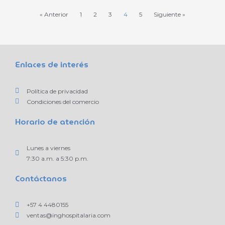
« Anterior
1
2
3
4
5
Siguiente »
Enlaces de interés
Política de privacidad
Condiciones del comercio
Horario de atención
Lunes a viernes
7:30 a.m. a 5:30 p.m.
Contáctanos
+57 4 4480155
ventas@inghospitalaria.com