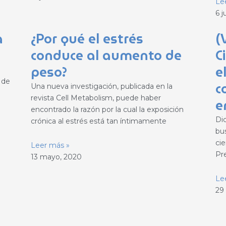
Le
6 j
a
¿Por qué el estrés
(
conduce al aumento de
C
peso?
e
a de
c
Una nueva investigación, publicada en la
revista Cell Metabolism, puede haber
e
encontrado la razón por la cual la exposición
Di
crónica al estrés está tan íntimamente
bu
ci
Leer más »
Pr
13 mayo, 2020
Le
29 