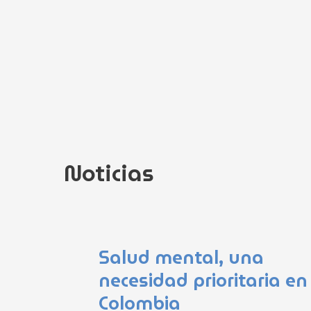
Ir
al
contenido
Noticias
Página
Página
Página
Página
Página
Salud mental, una
necesidad prioritaria en
Colombia