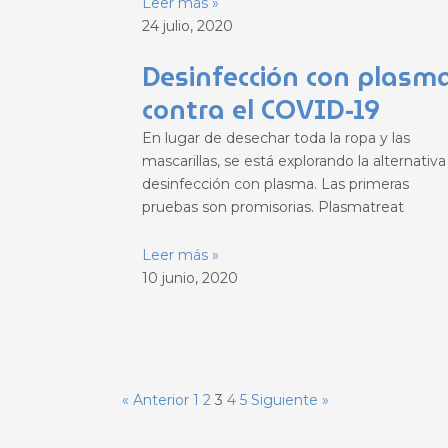
Leer más »
24 julio, 2020
Desinfección con plasm
contra el COVID-19
En lugar de desechar toda la ropa y las
mascarillas, se está explorando la alternativ
desinfección con plasma. Las primeras
pruebas son promisorias. Plasmatreat
Leer más »
10 junio, 2020
« Anterior
1
2
3
4
5
Siguiente »